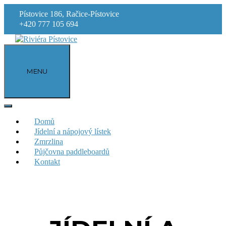
Skip
Pístovice 186, Račice-Pístovice
to
+420 777 105 694
content
MENU
Domů
Jídelní a nápojový lístek
Zmrzlina
Půjčovna paddleboardů
Kontakt